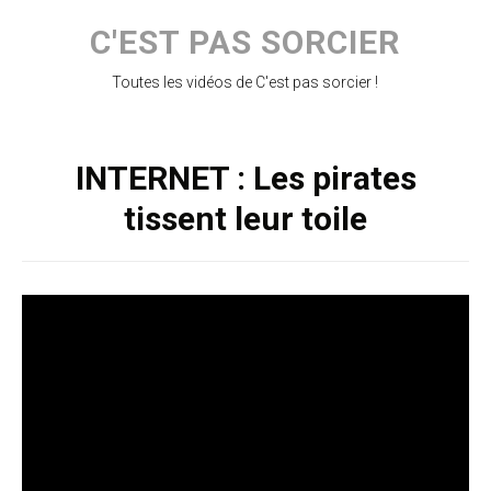
Skip
to
C'EST PAS SORCIER
content
Toutes les vidéos de C'est pas sorcier !
INTERNET : Les pirates
tissent leur toile