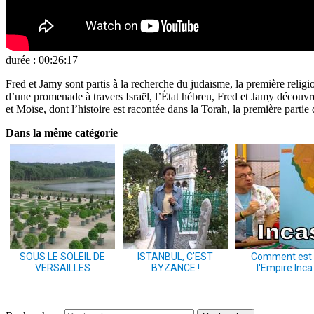
durée : 00:26:17
Fred et Jamy sont partis à la recherche du judaïsme, la première religi
d’une promenade à travers Israël, l’État hébreu, Fred et Jamy découvr
et Moïse, dont l’histoire est racontée dans la Torah, la première parti
Dans la même catégorie
SOUS LE SOLEIL DE
ISTANBUL, C'EST
Comment est
VERSAILLES
BYZANCE !
l'Empire Inca