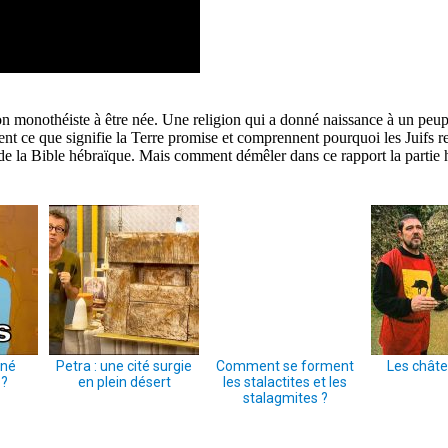
on monothéiste à être née. Une religion qui a donné naissance à un peuple
ent ce que signifie la Terre promise et comprennent pourquoi les Juifs
e de la Bible hébraïque. Mais comment démêler dans ce rapport la partie h
 né
Petra : une cité surgie
Comment se forment
Les châte
 ?
en plein désert
les stalactites et les
stalagmites ?