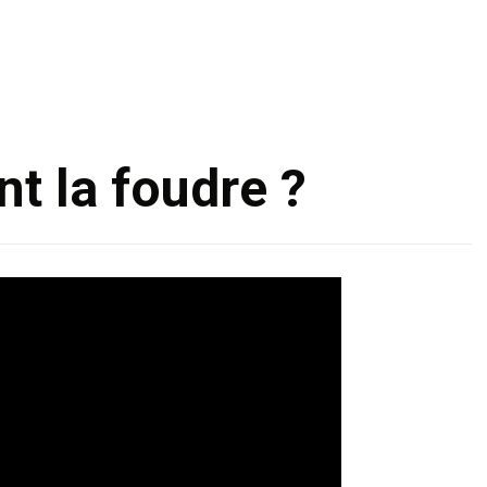
Skip
to
content
nt la foudre ?