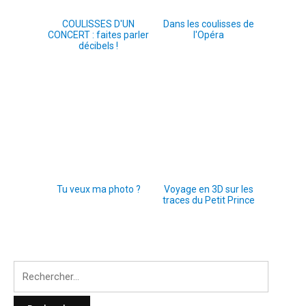
COULISSES D'UN
Dans les coulisses de
CONCERT : faites parler
l'Opéra
décibels !
Tu veux ma photo ?
Voyage en 3D sur les
traces du Petit Prince
Rechercher
: