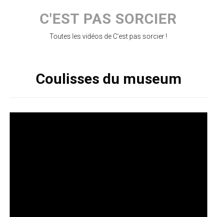
Skip
to
C'EST PAS SORCIER
content
Toutes les vidéos de C'est pas sorcier !
Coulisses du museum