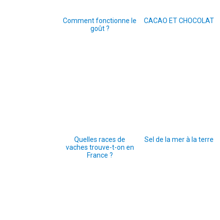
Comment fonctionne le
CACAO ET CHOCOLAT
goût ?
Quelles races de
Sel de la mer à la terre
vaches trouve-t-on en
France ?