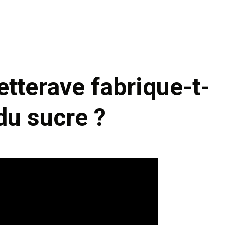
Skip
to
content
tterave fabrique-t-
 du sucre ?