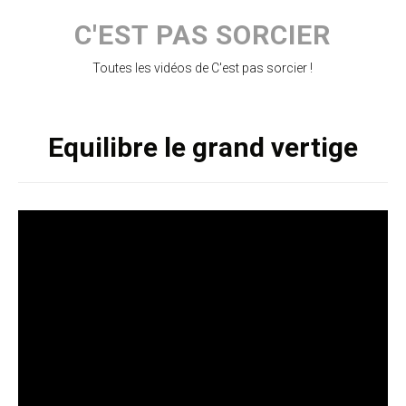
Skip
to
C'EST PAS SORCIER
content
Toutes les vidéos de C'est pas sorcier !
Equilibre le grand vertige