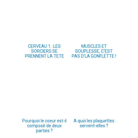
CERVEAU 1 : LES
MUSCLES ET
SORCIERS SE
SOUPLESSE, C'EST
PRENNENT LA TETE
PAS D'LA GONFLETTE !
Pourquoi le coeur est-il
A quoi les plaquettes
composé de deux
servent-elles ?
parties ?